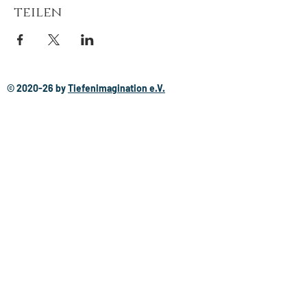
teilen
© 2020-26
by
Tiefenimagination e.V.
Mit freundlicher Unterstützung von:
Newsletter 
abonnieren
E-Mail-Adresse
*
Abonnieren
Ich möchte Infos zu 