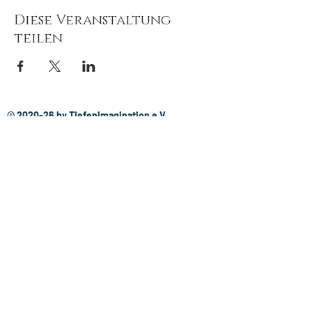
Diese Veranstaltung
teilen
© 2020-26
by
Tiefenimagination e.V.
Mit freundlicher Unterstützung von:
Newsletter 
abonnieren
E-Mail-Adresse
*
Abonnieren