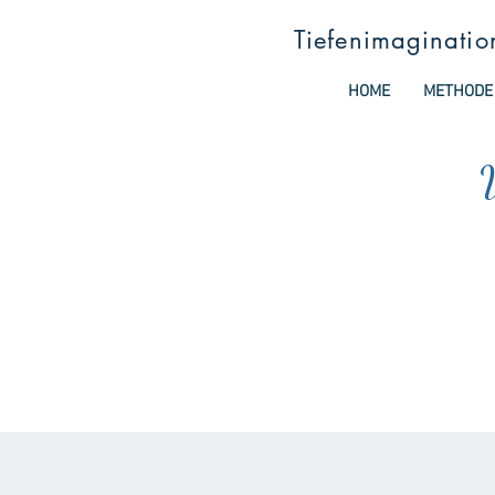
Tiefenimaginatio
HOME
METHODE
W