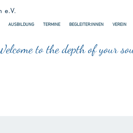
n e.V.
AUSBILDUNG
TERMINE
BEGLEITER:INNEN
VEREIN
elcome to the depth of your so