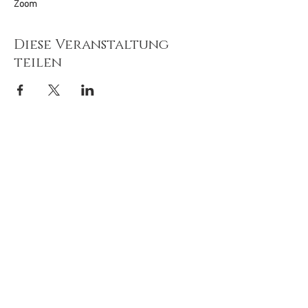
Zoom
Diese Veranstaltung
teilen
© 2020-26
by
Tiefenimagination e.V.
Mit freundlicher Unterstützung von:
Newsletter 
abonnieren
E-Mail-Adresse
*