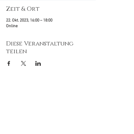
Zeit & Ort
22. Okt. 2023, 16:00 – 18:00
Online
Diese Veranstaltung
teilen
© 2020-26
by
Tiefenimagination e.V.
Mit freundlicher Unterstützung von:
Newsletter 