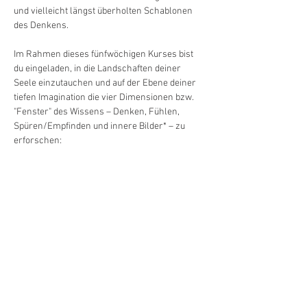
und vielleicht längst überholten Schablonen 
des Denkens. 
Im Rahmen dieses fünfwöchigen Kurses bist 
du eingeladen, in die Landschaften deiner 
Seele einzutauchen und auf der Ebene deiner 
tiefen Imagination die vier Dimensionen bzw. 
"Fenster" des Wissens – Denken, Fühlen, 
Spüren/Empfinden und innere Bilder* – zu 
erforschen: 
Mehr anzeigen
Diese Veranstaltung
teilen