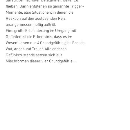
darauf, bei nächster Gelegenheit weiter zu 
fließen. Dann entstehen so genannte Trigger-
Momente, also Situationen, in denen die 
Reaktion auf den auslösenden Reiz 
unangemessen heftig auftritt.
Eine große Erleichterung im Umgang mit 
Gefühlen ist die Erkenntnis, dass es im 
Wesentlichen nur 4 Grundgefühle gibt: Freude, 
Wut, Angst und Trauer. Alle anderen 
Gefühlszustände setzen sich aus 
Mischformen dieser vier Grundgefühle…
Mehr anzeigen
Diese Veranstaltung
teilen
© 2020-26
by
Tiefenimagination e.V.